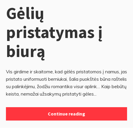
Gėlių
pristatymas į
biurą
Vis girdime ir skaitome, kad gėlės pristatomos į namus, jas
pristato uniformuoti berniukai, šalia puokštės būna raštelis
su palinkėjimu, žodžiu romantika visur aplink… Kaip bebūtų
keista, nemažai užsakymų pristatyti gėles...
Continue reading