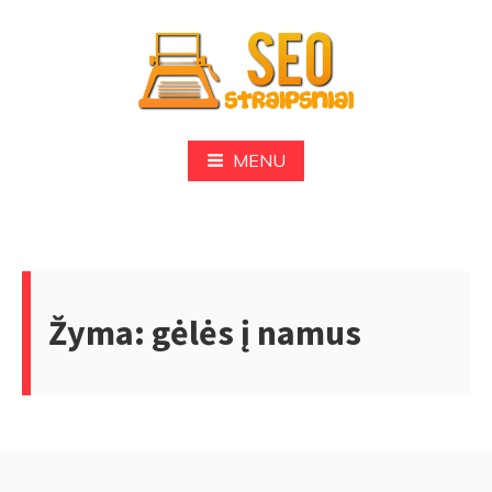
Skip
to
content
SEO
MENU
Žyma:
gėlės į namus