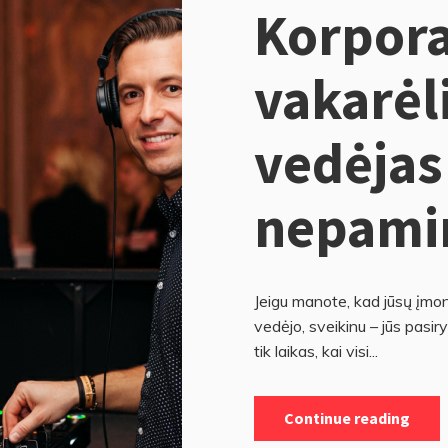
Korpora
vakarėli
vedėjas
nepami
Jeigu manote, kad jūsų įmonė
vedėjo, sveikinu – jūs pasiry
tik laikas, kai visi...
Continue reading