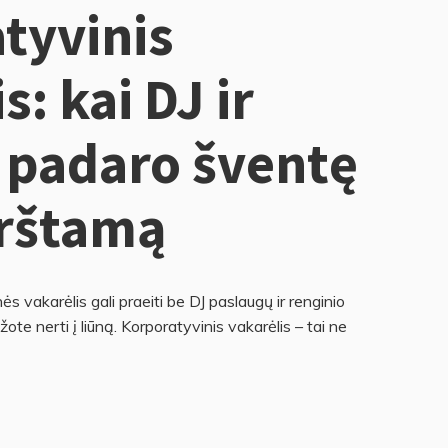
tyvinis
s: kai DJ ir
 padaro šventę
rštamą
s vakarėlis gali praeiti be DJ paslaugų ir renginio
žote nerti į liūną. Korporatyvinis vakarėlis – tai ne