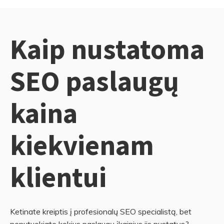
Kaip nustatoma
SEO paslaugų
kaina
kiekvienam
klientui
Ketinate kreiptis į profesionalų SEO specialistą, bet
nenutuokiate kokius paslaugų įkainius jis nustatys?