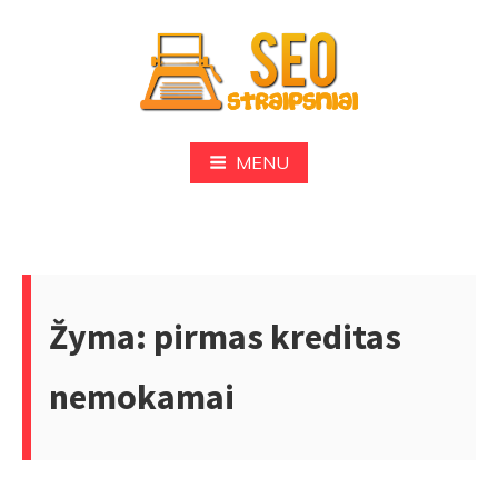
Skip
to
content
SEO
MENU
Žyma:
pirmas kreditas
nemokamai