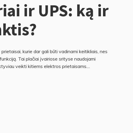
iai ir UPS: ką ir
nktis?
 prietaisai, kurie dar gali būti vadinami keitikliais, nes
 funkciją. Tai plačiai įvairiose srityse naudojami
tyviau veikti kitiems elektros prietaisams....