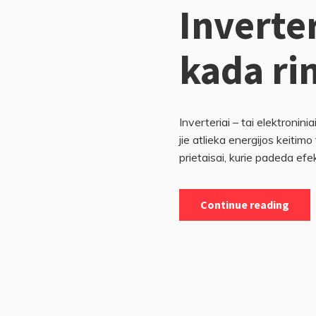
Inverter
kada ri
Inverteriai – tai elektroniniai
jie atlieka energijos keitimo
prietaisai, kurie padeda efek
Continue reading