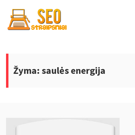
Skip
to
content
SEO
Žyma:
saulės energija