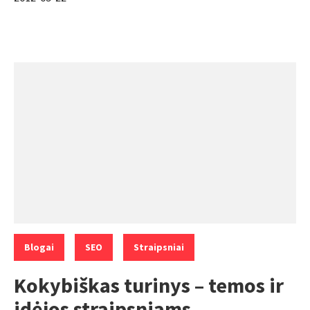
Categories:
,
,
Blogai
SEO
Straipsniai
Kokybiškas turinys – temos ir
idėjos straipsniams