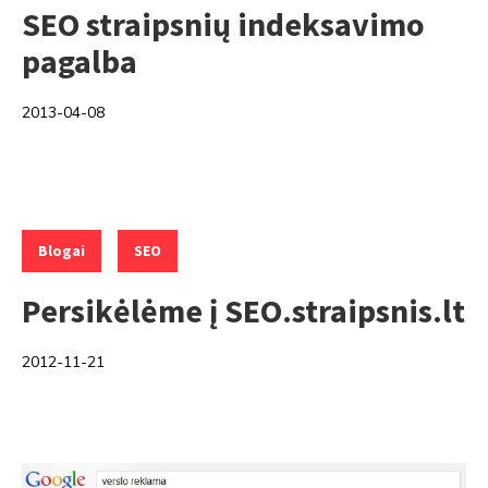
SEO straipsnių indeksavimo
pagalba
2013-04-08
Categories:
,
Blogai
SEO
Persikėlėme į SEO.straipsnis.lt
2012-11-21