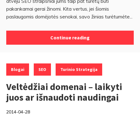
atveju SEO straipsniai jums taip pat turėtų būti
pakankamai gerai žinomi. Kita vertus, jei šiomis
paslaugomis domėjotės senokai, savo žinias turėtumėte...
Continue reading
Categories:
,
,
Blogai
SEO
Turinio Strategija
Veltėdžiai domenai – laikyti
juos ar išnaudoti naudingai
2014-04-28