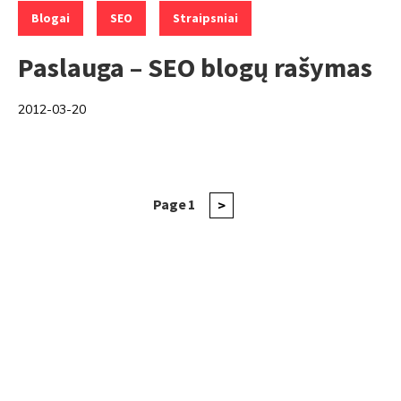
,
,
Blogai
SEO
Straipsniai
Paslauga – SEO blogų rašymas
2012-03-20
Įrašų
Page
1
Next
>
page
puslapiavimas