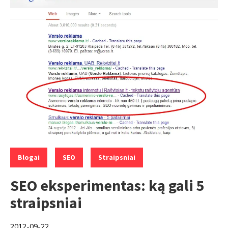
Categories:
,
,
Blogai
SEO
Straipsniai
SEO eksperimentas: ką gali 5
straipsniai
2012-09-22