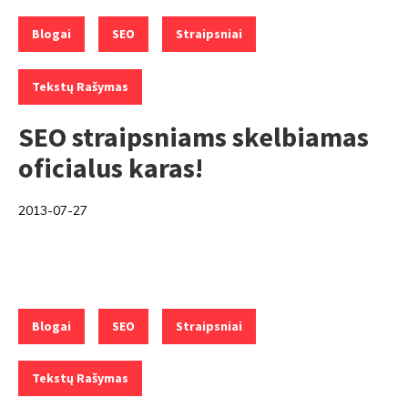
Categories:
,
,
,
Blogai
SEO
Straipsniai
Tekstų Rašymas
SEO straipsniams skelbiamas
oficialus karas!
2013-07-27
Categories:
,
,
,
Blogai
SEO
Straipsniai
Tekstų Rašymas