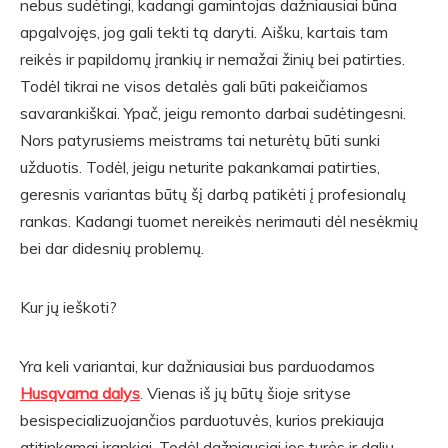
nebus sudėtingi, kadangi gamintojas dažniausiai būna
apgalvojęs, jog gali tekti tą daryti. Aišku, kartais tam
reikės ir papildomų įrankių ir nemažai žinių bei patirties.
Todėl tikrai ne visos detalės gali būti pakeičiamos
savarankiškai. Ypač, jeigu remonto darbai sudėtingesni.
Nors patyrusiems meistrams tai neturėtų būti sunki
užduotis. Todėl, jeigu neturite pakankamai patirties,
geresnis variantas būtų šį darbą patikėti į profesionalų
rankas. Kadangi tuomet nereikės nerimauti dėl nesėkmių
bei dar didesnių problemų.
Kur jų ieškoti?
Yra keli variantai, kur dažniausiai bus parduodamos
Husqvarna dalys
. Vienas iš jų būtų šioje srityse
besispecializuojančios parduotuvės, kurios prekiauja
atitinkamai įrankiai. Todėl dažniausiai jos turės ir dalių.