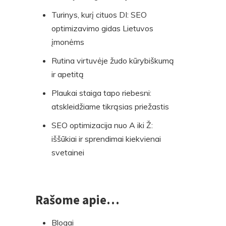
Turinys, kurį cituos DI: SEO
optimizavimo gidas Lietuvos
įmonėms
Rutina virtuvėje žudo kūrybiškumą
ir apetitą
Plaukai staiga tapo riebesni:
atskleidžiame tikrąsias priežastis
SEO optimizacija nuo A iki Ž:
iššūkiai ir sprendimai kiekvienai
svetainei
Rašome apie…
Blogai