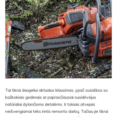
Tai tikrai daugeliui aktualus klausimas, ypač susidūrus su
kažkokiais gedimais ar paprasčiausiai susidėvėjus
natūraliai dylančioms detalėms. Ir tokiais atvejais
neišvengiamai teks imtis remonto darbų. Tačiau jie tikrai