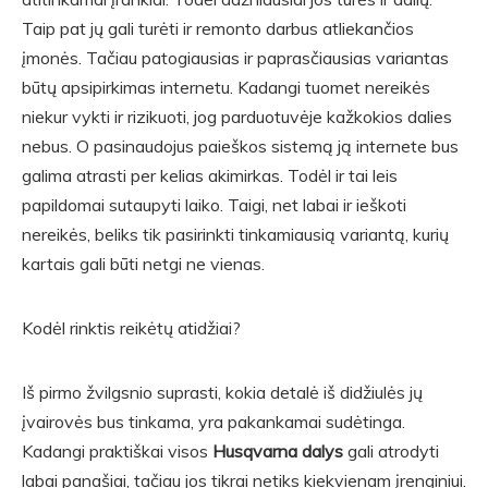
Taip pat jų gali turėti ir remonto darbus atliekančios
įmonės. Tačiau patogiausias ir paprasčiausias variantas
būtų apsipirkimas internetu. Kadangi tuomet nereikės
niekur vykti ir rizikuoti, jog parduotuvėje kažkokios dalies
nebus. O pasinaudojus paieškos sistemą ją internete bus
galima atrasti per kelias akimirkas. Todėl ir tai leis
papildomai sutaupyti laiko. Taigi, net labai ir ieškoti
nereikės, beliks tik pasirinkti tinkamiausią variantą, kurių
kartais gali būti netgi ne vienas.
Kodėl rinktis reikėtų atidžiai?
Iš pirmo žvilgsnio suprasti, kokia detalė iš didžiulės jų
įvairovės bus tinkama, yra pakankamai sudėtinga.
Kadangi praktiškai visos
Husqvarna dalys
gali atrodyti
labai panašiai, tačiau jos tikrai netiks kiekvienam įrenginiui.