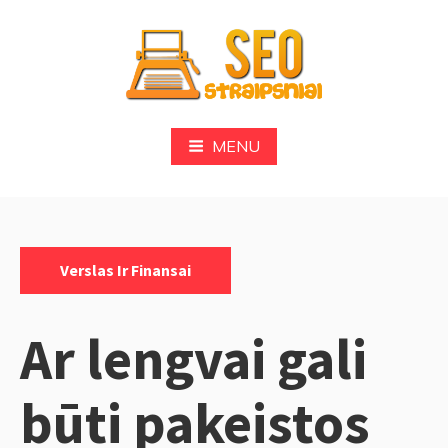
Skip
to
content
SEO
MENU
Categories:
Verslas Ir Finansai
Ar lengvai gali
būti pakeistos