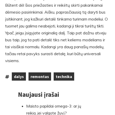
Būtent dėl šios priežasties ir reikėtų skirti pakankamai
dėmesio pasirinkimai. Aišku, paprasčiausią tą daryti bus
įsitikinant, jog kažkuri detalė tinkama turimam modeliui. O
tuomet jau galima neabejoti, kadangi ji tikrai turėtų tikti.
Ypač, jeigu įsigyjate originalią dalį. Taip pat dažnu atveju
bus taip, jog ta pati detalė tiks net keliems modeliams ir
tai visiškai normalu. Kadangi yra daug panašių modelių,
tačiau retai pavyks surasti detalę, kuri būtų universali
visiems.
dalys
remontas
technika
Tags:
,
,
Naujausi įrašai
Skip
to
Maisto papildai omega-3: ar jų
footer
reikia, jei valgote žuvį?