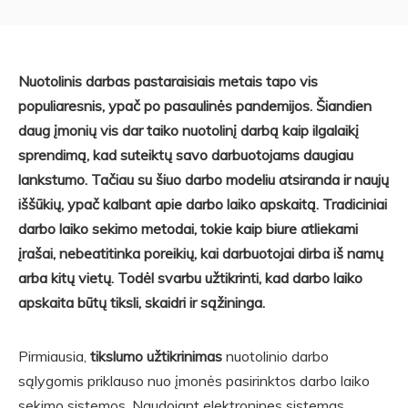
Nuotolinis darbas pastaraisiais metais tapo vis
populiaresnis, ypač po pasaulinės pandemijos. Šiandien
daug įmonių vis dar taiko nuotolinį darbą kaip ilgalaikį
sprendimą, kad suteiktų savo darbuotojams daugiau
lankstumo. Tačiau su šiuo darbo modeliu atsiranda ir naujų
iššūkių, ypač kalbant apie
darbo laiko apskaitą
. Tradiciniai
darbo laiko sekimo metodai, tokie kaip biure atliekami
įrašai, nebeatitinka poreikių, kai darbuotojai dirba iš namų
arba kitų vietų. Todėl svarbu užtikrinti, kad darbo laiko
apskaita būtų tiksli, skaidri ir sąžininga.
Pirmiausia,
tikslumo užtikrinimas
nuotolinio darbo
sąlygomis priklauso nuo įmonės pasirinktos darbo laiko
sekimo sistemos. Naudojant elektronines sistemas,