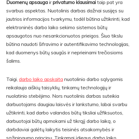
Duomenų apsauga
ir
privatumo klausimai
taip pat yra
svarbus aspektas. Nuotolinis darbas dažnai susijęs su
jautrios informacijos tvarkymu, todėl būtina užtikrinti, kad
elektroninės darbo laiko sekimo sistemos būtų
apsaugotos nuo nesankcionuotos prieigos. Šiuo tikslu
būtina naudoti šifravimo ir autentifikavimo technologijas,
kad duomenys būtų saugūs ir neprieinami trečiosioms
šalims.
Taigi,
darbo laiko apskaita
nuotolinio darbo sąlygomis
reikalauja aiškių taisyklių, tinkamų technologijų ir
nuolatinio stebėjimo. Nors nuotolinis darbas suteikia
darbuotojams daugiau laisvės ir lankstumo, labai svarbu
užtikrinti, kad darbo valandos būtų tiksliai užfiksuotos,
darbuotojai būtų apmokami už tikrąjį darbo laiką, o
darbdaviai galėtų laikytis teisinės atsakomybės ir
sąžiningumo principų. Tinkamai įdiegus darbo laiko