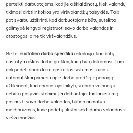
perteikti darbuotojams, kad jie aiškiai žinotų, kiek valandų
tikimasi dirbti ir kokios yra viršvalandžių taisyklės. Taip
pat svarbu užtikrinti, kad darbuotojams būtų suteikta
galimybė lengvai registruoti savo darbo valandas ir
atostogas, o ne tik viršvalandžius.
Be to,
nuotolinio darbo specifika
reikalauja, kad būtų
nustatyti aiškūs darbo grafikai, kurių būtų laikomasi. Tam
gali padėti darbo laiko apskaitos sistemos, kurios
automatiškai primena apie darbo pradžią ir pabaigą,
užtikrinant, kad darbuotojai laikytųsi darbo valandų ir
nebūtų pasyviai stebimi. Jei darbuotojai turi lankstumą
pasirinkti savo darbo valandas, būtina numatyti
mechanizmus, kurie padėtų tiksliai sekti darbo valandas ir
viršvalandžius.