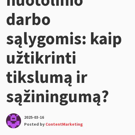
darbo
sąlygomis: kaip
užtikrinti
tikslumą ir
sąžiningumą?
2025-03-16
Posted by
ContentMarketing