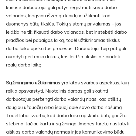
kuriose darbuotojai gali patys registruoti savo darbo
valandas, lengviau išvengti klaidų ir užtikrinti, kad
duomenys būtų tikslūs. Tokių sistemų privalumas – jos
leidžia ne tik fiksuoti darbo valandas, bet ir stebėti darbo
pradžios bei pabaigos laiką, todėl užtikrinamas tikslus
darbo laiko apskaitos procesas. Darbuotojai taip pat gali
nurodyti pertraukų laikus, kas leidžia tiksliai atspindėti
realų darbo laiką.
Sąžiningumo užtikrinimas
yra kitas svarbus aspektas, kurį
reikia apsvarstyti. Nuotolinis darbas gali skatinti
darbuotojus peržengti darbo valandų ribas, kad atliktų
daugiau užduočių arba įspūdį apie savo darbo našumą.
Todėl labai svarbu, kad darbo laiko apskaita būtų griežtai
stebima, tačiau kartu ir sąžininga. Įmonės turėtų nustatyti
aiškias darbo valandų normas ir jas komunikavimo būdu