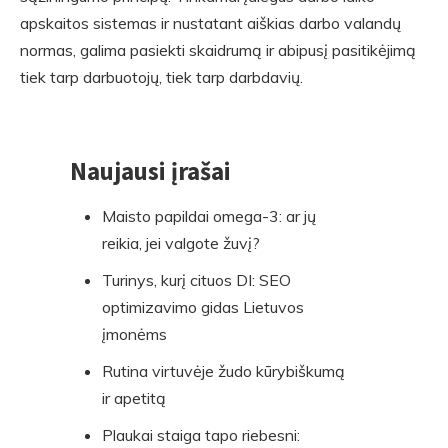
apskaitos sistemas ir nustatant aiškias darbo valandų
normas, galima pasiekti skaidrumą ir abipusį pasitikėjimą
tiek tarp darbuotojų, tiek tarp darbdavių.
Naujausi įrašai
Skip
to
Maisto papildai omega-3: ar jų
footer
reikia, jei valgote žuvį?
Turinys, kurį cituos DI: SEO
optimizavimo gidas Lietuvos
įmonėms
Rutina virtuvėje žudo kūrybiškumą
ir apetitą
Plaukai staiga tapo riebesni: