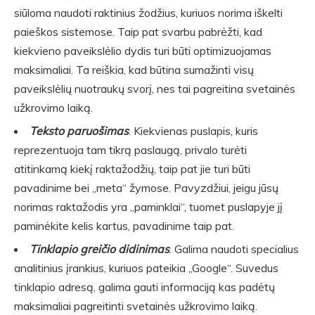
siūloma naudoti raktinius žodžius, kuriuos norima iškelti
paieškos sistemose. Taip pat svarbu pabrėžti, kad
kiekvieno paveikslėlio dydis turi būti optimizuojamas
maksimaliai. Ta reiškia, kad būtina sumažinti visų
paveikslėlių nuotraukų svorį, nes tai pagreitina svetainės
užkrovimo laiką.
Teksto paruošimas
. Kiekvienas puslapis, kuris
reprezentuoja tam tikrą paslaugą, privalo turėti
atitinkamą kiekį raktažodžių, taip pat jie turi būti
pavadinime bei „meta“ žymose. Pavyzdžiui, jeigu jūsų
norimas raktažodis yra „paminklai“, tuomet puslapyje jį
paminėkite kelis kartus, pavadinime taip pat.
Tinklapio greičio didinimas
. Galima naudoti specialius
analitinius įrankius, kuriuos pateikia „Google“. Suvedus
tinklapio adresą, galima gauti informaciją kas padėtų
maksimaliai pagreitinti svetainės užkrovimo laiką.