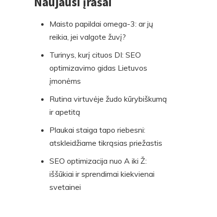
Naujausi įrašai
Skip
to
Maisto papildai omega-3: ar jų
footer
reikia, jei valgote žuvį?
Turinys, kurį cituos DI: SEO
optimizavimo gidas Lietuvos
įmonėms
Rutina virtuvėje žudo kūrybiškumą
ir apetitą
Plaukai staiga tapo riebesni:
atskleidžiame tikrąsias priežastis
SEO optimizacija nuo A iki Ž:
iššūkiai ir sprendimai kiekvienai
svetainei