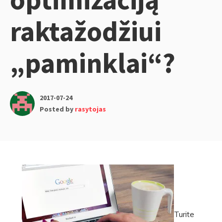
raktažodžiui
„paminklai“?
2017-07-24
Posted by
rasytojas
Turite