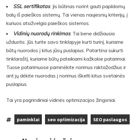
SSL sertifikatas
. Jis būtinas norint gauti papildomų
balų iš paieškos sistemų. Tai vienas naujesnių kriterijų, į
kuriuos atsižvelgia paieškos sistemos.
Vidinių nuorodų rinkimas
. Tai bene didžiausia
užduotis. Jūs turite savo tinklapyje kurti turinį, kuriame
būtų nuorodos į kitus jūsų puslapius. Patartina sukurti
tinklaraštį, kuriame būtų pateikiami kažkokie patarimai.
Tuose patarimuose paminėkite norimus raktažodžius ir
ant jų dėkite nuorodas į norimus iškelti kitus svetainės
puslapius.
Tai yra pagrindiniai vidinės optimizacijos žingsniai.
paminklai
seo optimizacija
SEO paslaugos
Tags:
,
,