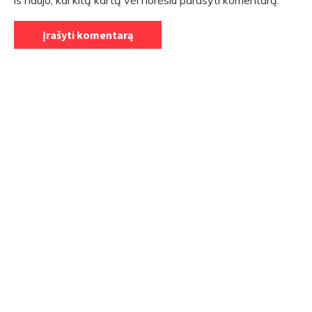
iš naujo, kai kitą kartą vėl norėsiu parašyti komentarą.