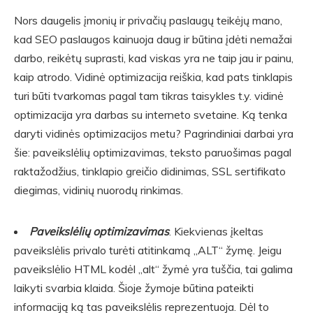
Nors daugelis įmonių ir privačių paslaugų teikėjų mano,
kad SEO paslaugos kainuoja daug ir būtina įdėti nemažai
darbo, reikėtų suprasti, kad viskas yra ne taip jau ir painu,
kaip atrodo. Vidinė optimizacija reiškia, kad pats tinklapis
turi būti tvarkomas pagal tam tikras taisykles t.y. vidinė
optimizacija yra darbas su interneto svetaine. Ką tenka
daryti vidinės optimizacijos metu? Pagrindiniai darbai yra
šie: paveikslėlių optimizavimas, teksto paruošimas pagal
raktažodžius, tinklapio greičio didinimas, SSL sertifikato
diegimas, vidinių nuorodų rinkimas.
Paveikslėlių optimizavimas
. Kiekvienas įkeltas
paveikslėlis privalo turėti atitinkamą „ALT“ žymę. Jeigu
paveikslėlio HTML kodėl „alt“ žymė yra tuščia, tai galima
laikyti svarbia klaida. Šioje žymoje būtina pateikti
informaciją ką tas paveikslėlis reprezentuoja. Dėl to