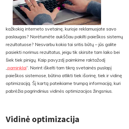
kažkokią interneto svetainę, kurioje reklamuojate savo
paslaugas? Norėtumėte aukščiau pakilti paieškos sistemų
rezultatuose? Nesvarbu kokia tai sritis būtų – jūs galite
pasiekti norimus rezultatus, jeigu tik skirsite tam laiko bei
šiek tiek pinigų. Kaip pavyzdį paimkime raktažodį
„
paminklai
“. Norint iškelti tam tikrą svetainės puslapį
paieškos sistemose, būtina atlikti tiek išorinę, tiek ir vidinę
optimizaciją. Šį kartą pateikiame trumpą informaciją, kuri
pabrėžia pagrindinius vidinės optimizacijos žingsnius.
Vidinė optimizacija