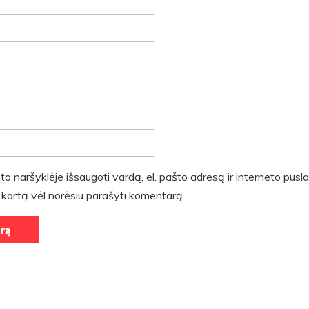
to naršyklėje išsaugoti vardą, el. pašto adresą ir interneto pusla
tą kartą vėl norėsiu parašyti komentarą.