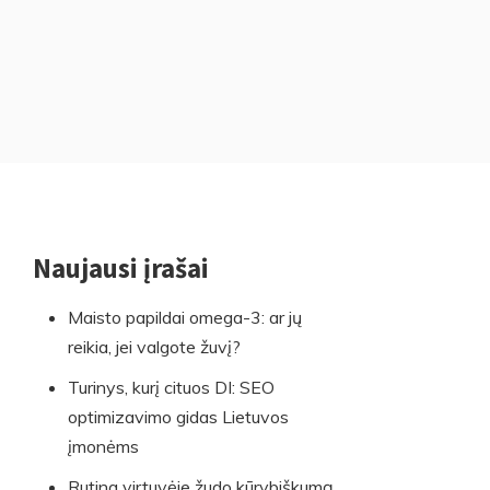
Naujausi įrašai
Skip
to
Maisto papildai omega-3: ar jų
footer
reikia, jei valgote žuvį?
Turinys, kurį cituos DI: SEO
optimizavimo gidas Lietuvos
įmonėms
Rutina virtuvėje žudo kūrybiškumą