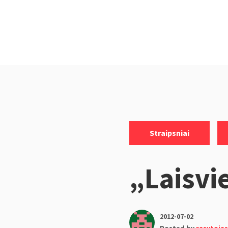
Categories:
,
Straipsniai
„Laisvie
2012-07-02