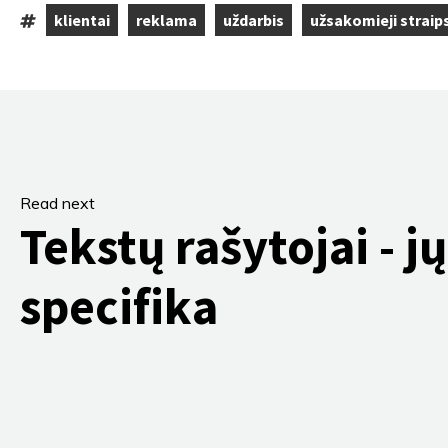
klientai
reklama
uždarbis
užsakomieji straips
Tags:
,
,
,
Read next
Tekstų rašytojai - jų
specifika