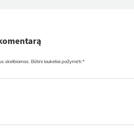
 komentarą
us skelbiamas.
Būtini laukeliai pažymėti
*