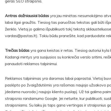
geras SEO straipsnis.
Antras dažniausiai būdas
yra jau minėtas nesumokėjimo atveji
labai ilgai graužtis. Tiesiog tas paruoštas tekstas gali būti 
ženklo. Vietoj jo galima išpublikuoti tokį tekstą skliausteliuos
vardas@pastas.lt). Tokiu būdu pranešite, kad parduodate r
Trečias būdas
yra gana keistas ir retas. Tiesiog autoriui kyla k
Kadangi mintys yra susijusios su konkrečia verslo sritimi, rei
panaudoti reklamos talpinimui.
Reklamos talpinimas yra daromas labai paprastai. Vietoj bu
paslėpto po žvaigždutėmis yra rašomas naujojo užsakovo pav
įdedama nuoroda į naujojo kliento puslapį. Už tai galima paimti i
straipsnio randamumo Google. Jei neturite, kur publikuoti, susik
straipsniams. Su laiku jis taps gana vertingas ir straipsnius ga