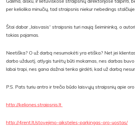
Galima, aišku, ir lietuviškose straipsnių direktorijose talpinti,
per keliolika minučių, tad straipsnis niekur nebedings stalčiuje
Štai dabar „laisvasis“ straipsnis turi naują šeimininką, o autor
tokias pajamas.
Neetiška? O už darbą nesumokėti yra etiška? Net jei klientas
darbo užduotį, atlygis turėtų būti mokamas, nes darbas buvo 
labai trapi, nes gana dažnai tenka girdėti, kad už darbą nes
P.S. Pats turiu antro ir trečio būdo laisvųjų straipsnių apie o
http://keliones.straipsnis.lt
http://4rent.lt/stovejimo-aiksteles-parkingas-oro-uostas/