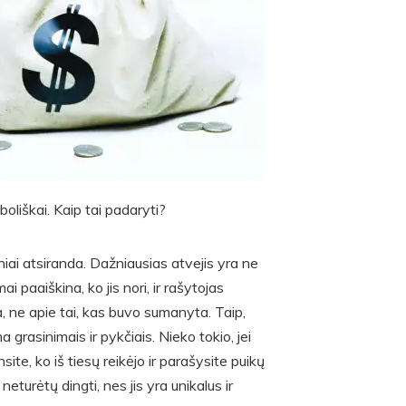
imboliškai. Kaip tai padaryti?
ipsniai atsiranda. Dažniausias atvejis yra ne
ai paaiškina, ko jis nori, ir rašytojas
a, ne apie tai, kas buvo sumanyta. Taip,
 grasinimais ir pykčiais. Nieko tokio, jei
site, ko iš tiesų reikėjo ir parašysite puikų
eturėtų dingti, nes jis yra unikalus ir