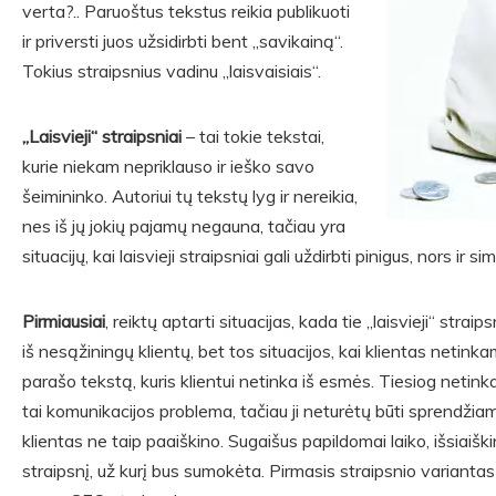
verta?.. Paruoštus tekstus reikia publikuoti
ir priversti juos užsidirbti bent „savikainą“.
Tokius straipsnius vadinu „laisvaisiais“.
„Laisvieji“ straipsniai
– tai tokie tekstai,
kurie niekam nepriklauso ir ieško savo
šeimininko. Autoriui tų tekstų lyg ir nereikia,
nes iš jų jokių pajamų negauna, tačiau yra
situacijų, kai laisvieji straipsniai gali uždirbti pinigus, nors ir s
Pirmiausiai
, reiktų aptarti situacijas, kada tie „laisvieji“ stra
iš nesąžiningų klientų, bet tos situacijos, kai klientas netinkam
parašo tekstą, kuris klientui netinka iš esmės. Tiesiog netink
tai komunikacijos problema, tačiau ji neturėtų būti sprendžiama
klientas ne taip paaiškino. Sugaišus papildomai laiko, išsiaiškin
straipsnį, už kurį bus sumokėta. Pirmasis straipsnio variantas n