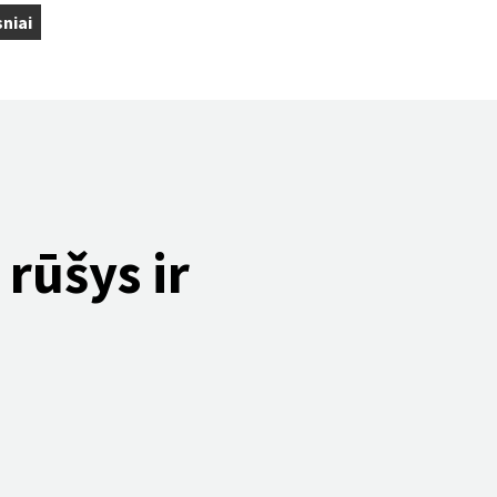
niai
 rūšys ir