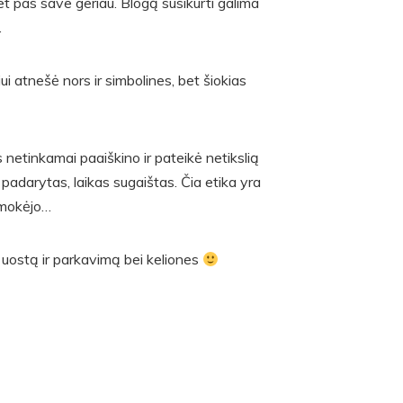
 bet pas save geriau. Blogą susikurti galima
.
iui atnešė nors ir simbolines, bet šiokias
 netinkamai paaiškino ir pateikė netikslią
padarytas, laikas sugaištas. Čia etika yra
umokėjo…
ro uostą ir parkavimą bei keliones