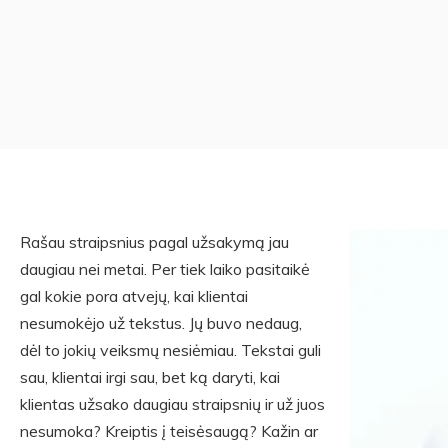
Rašau straipsnius pagal užsakymą jau
daugiau nei metai. Per tiek laiko pasitaikė
gal kokie pora atvejų, kai klientai
nesumokėjo už tekstus. Jų buvo nedaug,
dėl to jokių veiksmų nesiėmiau. Tekstai guli
sau, klientai irgi sau, bet ką daryti, kai
klientas užsako daugiau straipsnių ir už juos
nesumoka? Kreiptis į teisėsaugą? Kažin ar