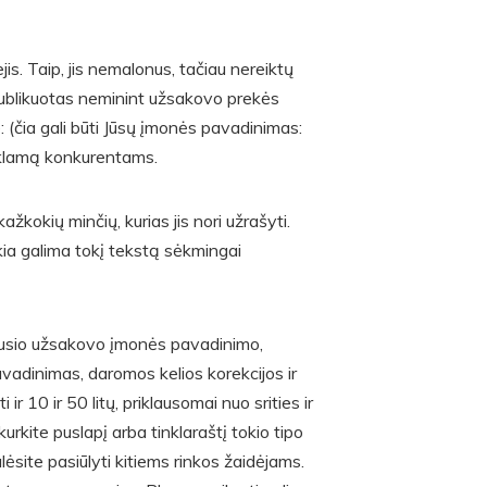
s. Taip, jis nemalonus, tačiau nereiktų
išpublikuotas neminint užsakovo prekės
e: (čia gali būti Jūsų įmonės pavadinimas:
eklamą konkurentams.
ažkokių minčių, kurias jis nori užrašyti.
škia galima tokį tekstą sėkmingai
vusio užsakovo įmonės pavadinimo,
adinimas, daromos kelios korekcijos ir
r 10 ir 50 litų, priklausomai nuo srities ir
urkite puslapį arba tinklaraštį tokio tipo
lėsite pasiūlyti kitiems rinkos žaidėjams.