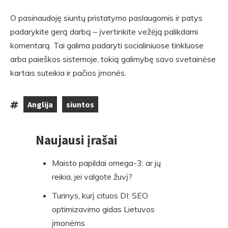
O pasinaudoję siuntų pristatymo paslaugomis ir patys
padarykite gerą darbą – įvertinkite vežėją palikdami
komentarą. Tai galima padaryti socialiniuose tinkluose
arba paieškos sistemoje, tokią galimybę savo svetainėse
kartais suteikia ir pačios įmonės.
Anglija
siuntos
Tags:
,
Naujausi įrašai
Skip
to
Maisto papildai omega-3: ar jų
footer
reikia, jei valgote žuvį?
Turinys, kurį cituos DI: SEO
optimizavimo gidas Lietuvos
įmonėms