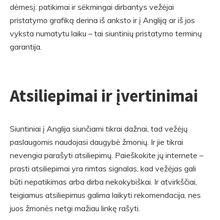
dėmesį: patikimai ir sėkmingai dirbantys vežėjai
pristatymo grafiką derina iš anksto ir į Angliją ar iš jos
vyksta numatytu laiku – tai siuntinių pristatymo terminų
garantija.
Atsiliepimai ir įvertinimai
Siuntiniai į Anglija siunčiami tikrai dažnai, tad vežėjų
paslaugomis naudojasi daugybė žmonių. Ir jie tikrai
nevengia parašyti atsiliepimų. Paieškokite jų internete –
prasti atsiliepimai yra rimtas signalas, kad vežėjas gali
būti nepatikimas arba dirba nekokybiškai. Ir atvirkščiai,
teigiamus atsiliepimus galima laikyti rekomendacija, nes
juos žmonės netgi mažiau linkę rašyti.