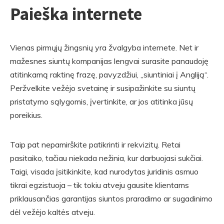
Paieška internete
Vienas pirmųjų žingsnių yra žvalgyba internete. Net ir
mažesnes siuntų kompanijas lengvai surasite panaudoję
atitinkamą raktinę frazę, pavyzdžiui, „siuntiniai į Angliją“.
Peržvelkite vežėjo svetainę ir susipažinkite su siuntų
pristatymo sąlygomis, įvertinkite, ar jos atitinka jūsų
poreikius.
Taip pat nepamirškite patikrinti ir rekvizitų. Retai
pasitaiko, tačiau niekada nežinia, kur darbuojasi sukčiai.
Taigi, visada įsitikinkite, kad nurodytas juridinis asmuo
tikrai egzistuoja – tik tokiu atveju gausite klientams
priklausančias garantijas siuntos praradimo ar sugadinimo
dėl vežėjo kaltės atveju.