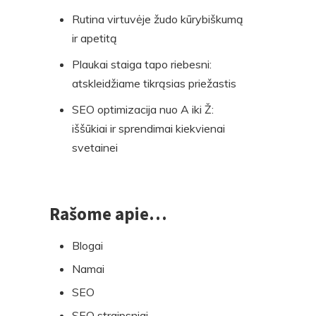
Rutina virtuvėje žudo kūrybiškumą
ir apetitą
Plaukai staiga tapo riebesni:
atskleidžiame tikrąsias priežastis
SEO optimizacija nuo A iki Ž:
iššūkiai ir sprendimai kiekvienai
svetainei
Rašome apie…
Blogai
Namai
SEO
SEO straipsniai