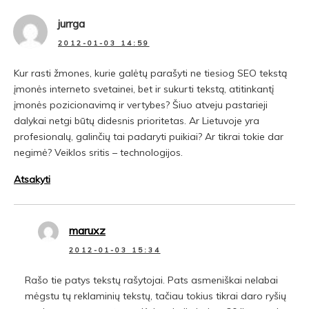
jurrga
2012-01-03 14:59
Kur rasti žmones, kurie galėtų parašyti ne tiesiog SEO tekstą
įmonės interneto svetainei, bet ir sukurti tekstą, atitinkantį
įmonės pozicionavimą ir vertybes? Šiuo atveju pastarieji
dalykai netgi būtų didesnis prioritetas. Ar Lietuvoje yra
profesionalų, galinčių tai padaryti puikiai? Ar tikrai tokie dar
negimė? Veiklos sritis – technologijos.
Atsakyti
maruxz
2012-01-03 15:34
Rašo tie patys tekstų rašytojai. Pats asmeniškai nelabai
mėgstu tų reklaminių tekstų, tačiau tokius tikrai daro ryšių