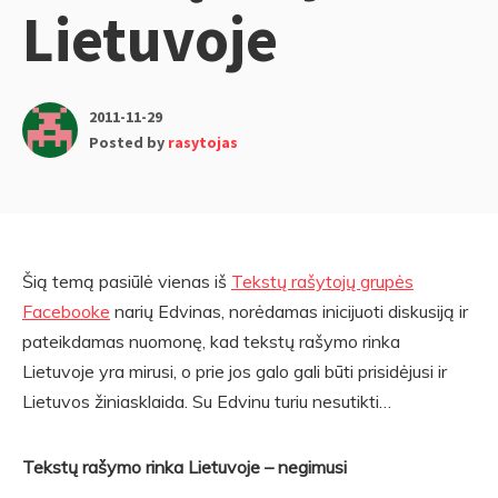
Lietuvoje
2011-11-29
Posted by
rasytojas
Šią temą pasiūlė vienas iš
Tekstų rašytojų grupės
Facebooke
narių Edvinas, norėdamas inicijuoti diskusiją ir
pateikdamas nuomonę, kad tekstų rašymo rinka
Lietuvoje yra mirusi, o prie jos galo gali būti prisidėjusi ir
Lietuvos žiniasklaida. Su Edvinu turiu nesutikti…
Tekstų rašymo rinka Lietuvoje – negimusi