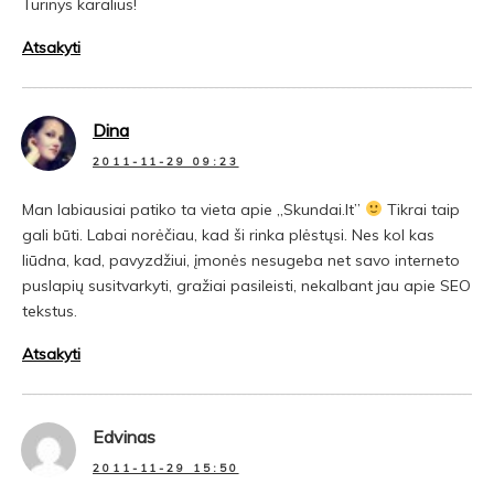
Turinys karalius!
Atsakyti
Dina
2011-11-29 09:23
Man labiausiai patiko ta vieta apie „Skundai.lt”
Tikrai taip
gali būti. Labai norėčiau, kad ši rinka plėstųsi. Nes kol kas
liūdna, kad, pavyzdžiui, įmonės nesugeba net savo interneto
puslapių susitvarkyti, gražiai pasileisti, nekalbant jau apie SEO
tekstus.
Atsakyti
Edvinas
2011-11-29 15:50