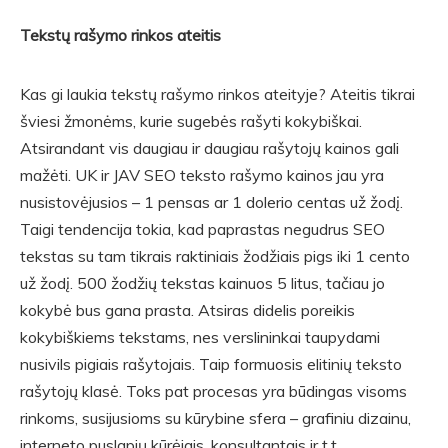
Tekstų rašymo rinkos ateitis
Kas gi laukia tekstų rašymo rinkos ateityje? Ateitis tikrai
šviesi žmonėms, kurie sugebės rašyti kokybiškai.
Atsirandant vis daugiau ir daugiau rašytojų kainos gali
mažėti. UK ir JAV SEO teksto rašymo kainos jau yra
nusistovėjusios – 1 pensas ar 1 dolerio centas už žodį.
Taigi tendencija tokia, kad paprastas negudrus SEO
tekstas su tam tikrais raktiniais žodžiais pigs iki 1 cento
už žodį. 500 žodžių tekstas kainuos 5 litus, tačiau jo
kokybė bus gana prasta. Atsiras didelis poreikis
kokybiškiems tekstams, nes verslininkai taupydami
nusivils pigiais rašytojais. Taip formuosis elitinių teksto
rašytojų klasė. Toks pat procesas yra būdingas visoms
rinkoms, susijusioms su kūrybine sfera – grafiniu dizainu,
interneto puslapių kūrėjais, konsultantais ir t.t.