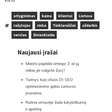
kartu!
atlyginimas
kaina
klientai
Lietuva
,
,
,
,
rašytojas
rinka
Tinklaraščiai
uždarbis
Tags:
,
,
,
,
verslas
žiniasklaida
,
Naujausi įrašai
Skip
to
Maisto papildai omega-3: ar jų
footer
reikia, jei valgote žuvį?
Turinys, kurį cituos DI: SEO
optimizavimo gidas Lietuvos
įmonėms
Rutina virtuvėje žudo kūrybiškumą
ir apetitą