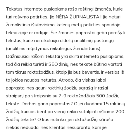
Tekstus interneto puslapiams rašo raštingi žmonės, kurie
turi rašymo patirties. Jie NĖRA ŽURNALISTAI! Jie neturi
žurnalistinio išsilavinimo, kelerių metų patirties spaudoje,
televizijoje ar radijuje. Šie žmonės paprastai geba parašyti
tekstus, kurie nereikalauja didelių analitinių pastangų
(analitinis mąstymas reikalingas žurnalistams).
Dažniausiai rašomi tekstai yra skirti interneto puslapiams,
tad čia reikia turėti ir SEO žinių, nes tekste būtina vartoti
tam tikrus raktažodžius, kitaip jis bus bevertis, ir verslas iš
to jokios naudos neturės. Atrodo, čia viskas labai
paprasta, nes gauni raktinių žodžių sąrašą ir rašai
straipsnį po straipsnio su 7-9 raktažodžiais 500 žodžių
tekste. Darbas gana paprastas? O jei duodami 15 raktinių
žodžių, kuriuos bent po vieną reikia sutalpinti rišliame 200
žodžių tekste? O kas nutinka, jei raktažodžių sąrašo
niekas neduoda, nes klientas nesupranta, kam jie