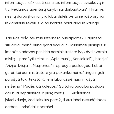
informacijos, užklausti esminės informacijos užsakovų ir
t.t. Reklamos agentūrų kūrybiniai darbuotojai? Tikrai ne,
nes jų darbo įkainiai yra labai dideli, be to jie rašo grynai
reklaminius tekstus, o tai kartais nėra labai reikalinga.
Tad kas rašo tekstus interneto puslapiams? Paprastai
situacija įmonė būna gana skaudi. Sukuriamas puslapis, ir
įmonės vadovas paskiria administratorę įvykdyti svarbią
misiją – parašyti tekstus „Apie mus”, „Kontaktai”, „Istorija”,
„Vizija-Misija”, „Naujienos” ir aprašyti paslaugas. Labai
gerai, kai administratorė yra pakankamai raštinga ir gali
parašyti tokį tekstą. O jei ji labai užsiėmusi ir rašyti
neišeina? Padės kiti kolegos? Su tokia pagalba puslapis
gali būti nepaleistas ir pusę metų… O viršininkas
įsivaizduoja, kad tekstus parašyti yra labai nesudėtingas
darbas – prisėdai ir parašei.