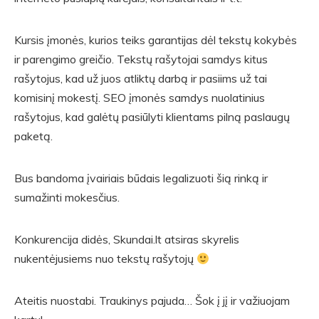
Kursis įmonės, kurios teiks garantijas dėl tekstų kokybės
ir parengimo greičio. Tekstų rašytojai samdys kitus
rašytojus, kad už juos atliktų darbą ir pasiims už tai
komisinį mokestį. SEO įmonės samdys nuolatinius
rašytojus, kad galėtų pasiūlyti klientams pilną paslaugų
paketą.
Bus bandoma įvairiais būdais legalizuoti šią rinką ir
sumažinti mokesčius.
Konkurencija didės, Skundai.lt atsiras skyrelis
nukentėjusiems nuo tekstų rašytojų
Ateitis nuostabi. Traukinys pajuda… Šok į jį ir važiuojam