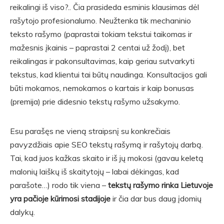
reikalingi iš viso?.. Čia prasideda esminis klausimas dėl
rašytojo profesionalumo. Neužtenka tik mechaninio
teksto rašymo (paprastai tokiam tekstui taikomas ir
mažesnis įkainis – paprastai 2 centai už žodį), bet
reikalingas ir pakonsultavimas, kaip geriau sutvarkyti
tekstus, kad klientui tai būtų naudinga. Konsultacijos gali
būti mokamos, nemokamos o kartais ir kaip bonusas
(premija) prie didesnio tekstų rašymo užsakymo.
Esu parašęs ne vieną straipsnį su konkrečiais
pavyzdžiais apie SEO tekstų rašymą ir rašytojų darbą.
Tai, kad juos kažkas skaito ir iš jų mokosi (gavau keletą
malonių laiškų iš skaitytojų – labai dėkingas, kad
parašote…) rodo tik viena –
tekstų rašymo rinka Lietuvoje
yra pačioje kūrimosi stadijoje
ir čia dar bus daug įdomių
dalykų.