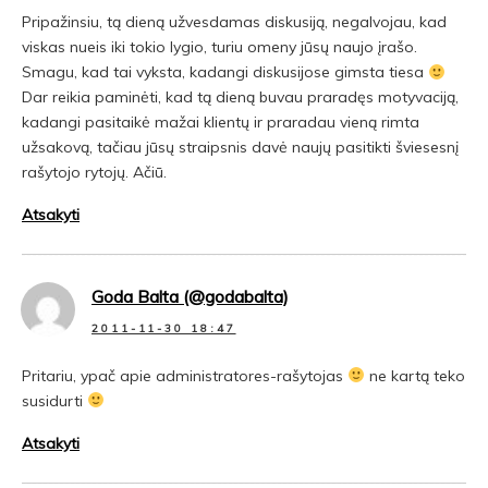
Pripažinsiu, tą dieną užvesdamas diskusiją, negalvojau, kad
viskas nueis iki tokio lygio, turiu omeny jūsų naujo įrašo.
Smagu, kad tai vyksta, kadangi diskusijose gimsta tiesa
Dar reikia paminėti, kad tą dieną buvau praradęs motyvaciją,
kadangi pasitaikė mažai klientų ir praradau vieną rimta
užsakovą, tačiau jūsų straipsnis davė naujų pasitikti šviesesnį
rašytojo rytojų. Ačiū.
Atsakyti
Goda Balta (@godabalta)
2011-11-30 18:47
Pritariu, ypač apie administratores-rašytojas
ne kartą teko
susidurti
Atsakyti