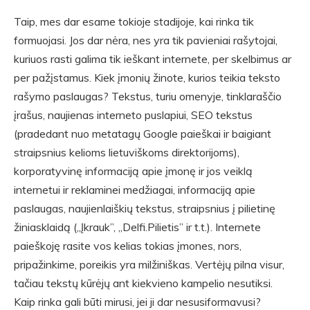
Taip, mes dar esame tokioje stadijoje, kai rinka tik
formuojasi. Jos dar nėra, nes yra tik pavieniai rašytojai,
kuriuos rasti galima tik ieškant internete, per skelbimus ar
per pažįstamus. Kiek įmonių žinote, kurios teikia teksto
rašymo paslaugas? Tekstus, turiu omenyje, tinklaraščio
įrašus, naujienas interneto puslapiui, SEO tekstus
(pradedant nuo metatagų Google paieškai ir baigiant
straipsnius kelioms lietuviškoms direktorijoms),
korporatyvinę informaciją apie įmonę ir jos veiklą
internetui ir reklaminei medžiagai, informaciją apie
paslaugas, naujienlaiškių tekstus, straipsnius į pilietinę
žiniasklaidą („Įkrauk”, „Delfi.Pilietis” ir t.t.). Internete
paieškoję rasite vos kelias tokias įmones, nors,
pripažinkime, poreikis yra milžiniškas. Vertėjų pilna visur,
tačiau tekstų kūrėjų ant kiekvieno kampelio nesutiksi.
Kaip rinka gali būti mirusi, jei ji dar nesusiformavusi?