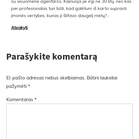
su visuomene agentūros. Kainuoja jie irgi ne 30 litų, nes kas
per profesionalas turi būti, kad galėtum iš karto suprasti
įmonės vertybes, kurias ji šlifavo daugelį metų?…
Atsakyti
Parašykite komentarą
El. pašto adresas nebus skelbiamas.
Būtini laukeliai
pažymėti
*
Komentaras
*