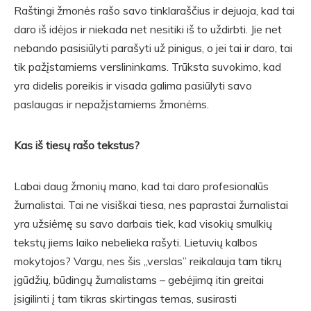
Raštingi žmonės rašo savo tinklaraščius ir dejuoja, kad tai
daro iš idėjos ir niekada net nesitiki iš to uždirbti. Jie net
nebando pasisiūlyti parašyti už pinigus, o jei tai ir daro, tai
tik pažįstamiems verslininkams. Trūksta suvokimo, kad
yra didelis poreikis ir visada galima pasiūlyti savo
paslaugas ir nepažįstamiems žmonėms.
Kas iš tiesų rašo tekstus?
Labai daug žmonių mano, kad tai daro profesionalūs
žurnalistai. Tai ne visiškai tiesa, nes paprastai žurnalistai
yra užsiėmę su savo darbais tiek, kad visokių smulkių
tekstų jiems laiko nebelieka rašyti. Lietuvių kalbos
mokytojos? Vargu, nes šis „verslas” reikalauja tam tikrų
įgūdžių, būdingų žurnalistams – gebėjimą itin greitai
įsigilinti į tam tikras skirtingas temas, susirasti