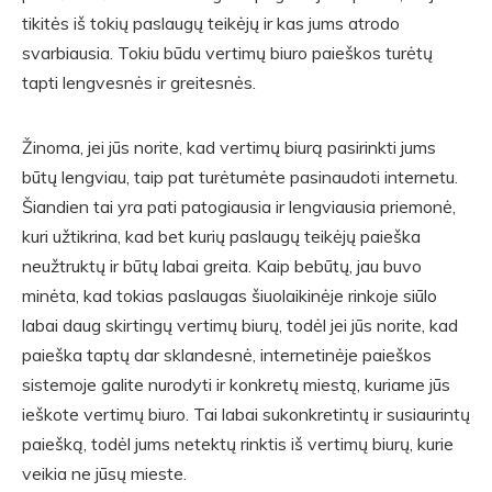
tikitės iš tokių paslaugų teikėjų ir kas jums atrodo
svarbiausia. Tokiu būdu vertimų biuro paieškos turėtų
tapti lengvesnės ir greitesnės.
Žinoma, jei jūs norite, kad vertimų biurą pasirinkti jums
būtų lengviau, taip pat turėtumėte pasinaudoti internetu.
Šiandien tai yra pati patogiausia ir lengviausia priemonė,
kuri užtikrina, kad bet kurių paslaugų teikėjų paieška
neužtruktų ir būtų labai greita. Kaip bebūtų, jau buvo
minėta, kad tokias paslaugas šiuolaikinėje rinkoje siūlo
labai daug skirtingų vertimų biurų, todėl jei jūs norite, kad
paieška taptų dar sklandesnė, internetinėje paieškos
sistemoje galite nurodyti ir konkretų miestą, kuriame jūs
ieškote vertimų biuro. Tai labai sukonkretintų ir susiaurintų
paiešką, todėl jums netektų rinktis iš vertimų biurų, kurie
veikia ne jūsų mieste.