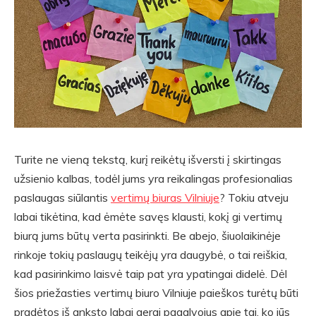
Turite ne vieną tekstą, kurį reikėtų išversti į skirtingas
užsienio kalbas, todėl jums yra reikalingas profesionalias
paslaugas siūlantis
vertimų biuras Vilniuje
? Tokiu atveju
labai tikėtina, kad ėmėte savęs klausti, kokį gi vertimų
biurą jums būtų verta pasirinkti. Be abejo, šiuolaikinėje
rinkoje tokių paslaugų teikėjų yra daugybė, o tai reiškia,
kad pasirinkimo laisvė taip pat yra ypatingai didelė. Dėl
šios priežasties vertimų biuro Vilniuje paieškos turėtų būti
pradėtos iš anksto labai gerai pagalvojus apie tai, ko jūs