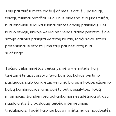
Taip pat turėtumėte didžiulį dėmesį skirti šių paslaugų
teikėjų turimai patirčiai. Kuo ji bus didesnė, tuo jums turėtų
būti lengviau sulaukti ir labai profesionalių paslaugų. Bet
kuriuo atveju, rinkoje veikia ne vienas didele patirtimi šioje
srityje galintis pasigirti vertimų biuras, todėl savo srities
profesionalus atrasti jums taip pat neturėtų būti
sudėtinga.
Tačiau vėlgi, minėtas veiksnys nėra vienintelis, kurį
turėtumėte apsvarstyti. Svarbu ir tai, kokias vertimo
paslaugas siūlo konkretus vertimų biuras ir kokios užsienio
kalbų kombinacijos jums galėtų būti pasiūlytos. Tokią
informaciją šiandien yra pakankamai nesudėtinga atrasti
naudojantis šių paslaugų teikėjų internetiniais
tinklalapiais. Todėl, kaip jau buvo minėta, jei jūs naudositės