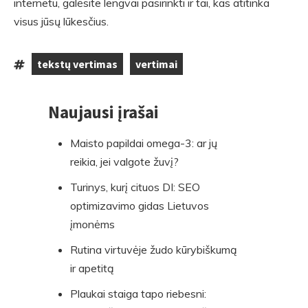
internetu, galėsite lengvai pasirinkti ir tai, kas atitinka
visus jūsų lūkesčius.
tekstų vertimas
vertimai
Tags:
,
Naujausi įrašai
Skip
to
Maisto papildai omega-3: ar jų
footer
reikia, jei valgote žuvį?
Turinys, kurį cituos DI: SEO
optimizavimo gidas Lietuvos
įmonėms
Rutina virtuvėje žudo kūrybiškumą
ir apetitą
Plaukai staiga tapo riebesni: